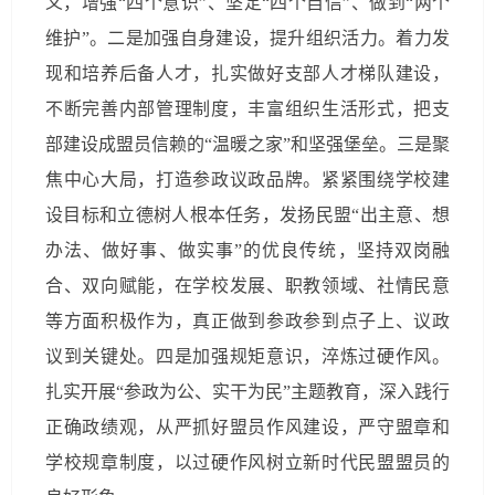
义，增强“四个意识”、坚定“四个自信”、做到“两个
维护”。二是加强自身建设，提升组织活力。着力发
现和培养后备人才，扎实做好支部人才梯队建设，
不断完善内部管理制度，丰富组织生活形式，把支
部建设成盟员信赖的“温暖之家”和坚强堡垒。三是聚
焦中心大局，打造参政议政品牌。紧紧围绕学校建
设目标和立德树人根本任务，发扬民盟“出主意、想
办法、做好事、做实事”的优良传统，坚持双岗融
合、双向赋能，在学校发展、职教领域、社情民意
等方面积极作为，真正做到参政参到点子上、议政
议到关键处。四是加强规矩意识，淬炼过硬作风。
扎实开展“参政为公、实干为民”主题教育，深入践行
正确政绩观，从严抓好盟员作风建设，严守盟章和
学校规章制度，以过硬作风树立新时代民盟盟员的