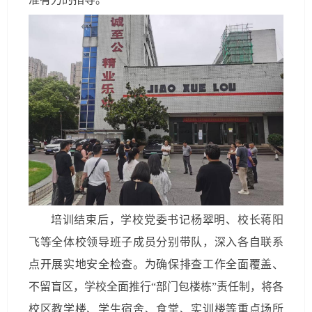
培训结束后，学校党委书记杨翠明、校长蒋阳
飞等全体校领导班子成员分别带队，深入各自联系
点开展实地安全检查。为确保排查工作全面覆盖、
不留盲区，学校全面推行“部门包楼栋”责任制，将各
校区教学楼、学生宿舍、食堂、实训楼等重点场所