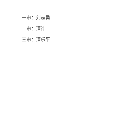
一审：刘志勇
二审：谭祎
三审：谭乐平
湘ICP备11003075号-1
电话：0731-82861000（党政办公室）