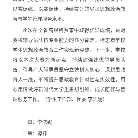
以赛促练、以赛促建，持续提升辅导员思想政治教
育与学生管理服务水平。
此次在全省高规格赛事中取得优异成绩，是对
我校辅导员队伍专业能力的充分肯定，标志着学校
学生思想政治教育工作实现新突破。下一步，学校
将以本次大赛为新起点，持续建强建优辅导员队
伍，引导广大辅导员坚守立德树人初心，深耕思政
育人一线，不断提升思政教育针对性与实效性，用
心用情做好新时代大学生思想引领、成长陪伴与管
理服务工作。（学生工作部、团委 李洁妮）
一审：李洁妮
二审：谭祎