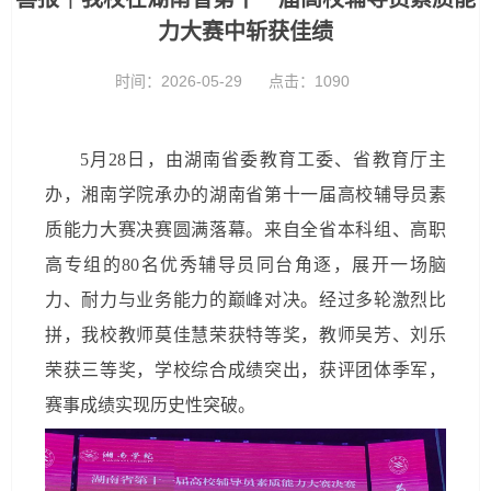
力大赛中斩获佳绩
时间：2026-05-29
点击：
1090
5月28日，由湖南省委教育工委、省教育厅主
办，湘南学院承办的湖南省第十一届高校辅导员素
质能力大赛决赛圆满落幕。来自全省本科组、高职
高专组的80名优秀辅导员同台角逐，展开一场脑
力、耐力与业务能力的巅峰对决。经过多轮激烈比
拼，我校教师莫佳慧荣获特等奖，教师吴芳、刘乐
荣获三等奖，学校综合成绩突出，获评团体季军，
赛事成绩实现历史性突破。