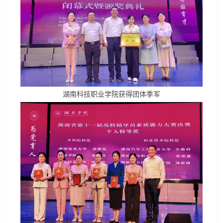
湖南科技职业学院获得团体季军