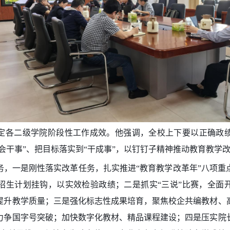
定各二级学院阶段性工作成效。他强调，全校上下要以正确政
“会干事”、把目标落实到“干成事”，以钉钉子精神推动教育教学
务，
一是刚性落实改革任务
，扎实推进“教育教学改革年”八项重
招生计划挂钩，以实效检验政绩；
二是抓实“三说”比赛
，
全面
提升教学质量；
三是强化标志性成果培育
，
聚焦校企共编教材、
力争国字号突破；加快数字化教材、精品课程建设；
四是压实院