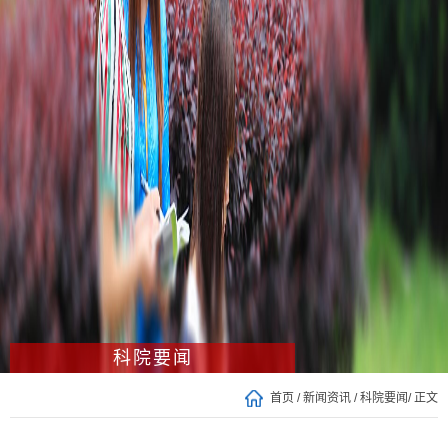
科院要闻
首页
/
新闻资讯
/
科院要闻
/ 正文