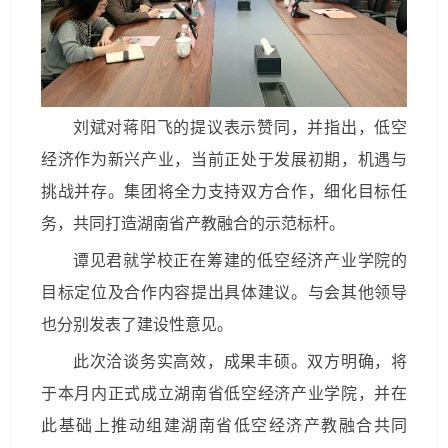
刘斌对蒋阳飞的提议表示赞同，并指出，低空
经济作为新兴产业，当前正处于发展初期，机遇与
挑战并存。集团将全力支持双方合作，细化目标任
务，共同打造湖南省产教融合的示范标杆。
谭见君就学校正在筹建的低空经济产业学院的
目标定位及合作内容提出具体建议。与会其他领导
也分别发表了建设性意见。
此次洽谈务实高效，成果丰硕。双方明确，将
于本月内正式成立湖南省低空经济产业学院，并在
此基础上推动组建湖南省低空经济产教融合共同