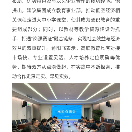
布局、优势特色及与龙头企业合作的成功经验。他
提出，建议集团成立教育事业部，推动低空经济相
关课程走进大中小学课堂，使其成为通识教育的重
要组成部分；同时，以教材等教学资源建设为抓
手，打通“岗课赛证”融合链条，实现社会效益与经济
效益的双重提升。蒋阳飞表示，高职教育具有对接
市场快、专业设置灵活、人才培养定位明确等优
势，期待双方从点滴做起，在实践中不断探索，推
动合作走深走实、早见实效。