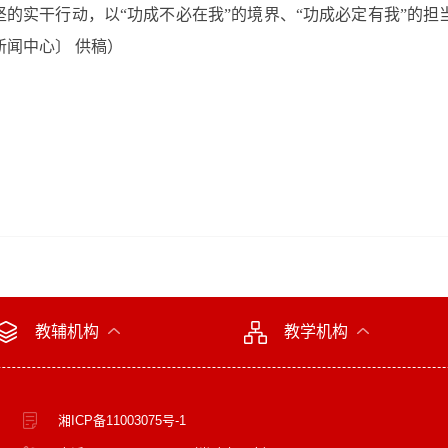
坚的实干行动，以“功成不必在我”的境界、“功成必定有我”的
闻中心〕 供稿）
教辅机构
教学机构
湘ICP备11003075号-1