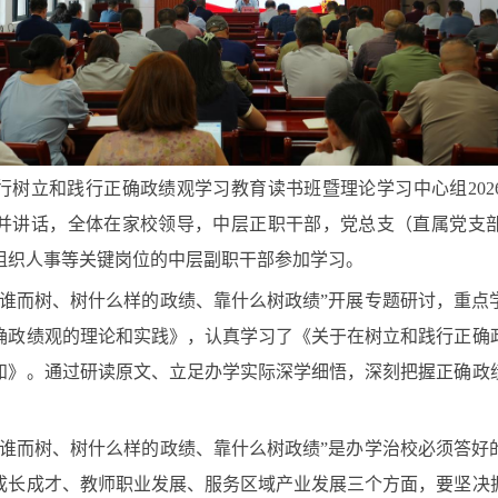
举行树立和践行正确政绩观学习教育读书班暨理论学习中心组20
并讲话，全体在家校领导，中层正职干部，党总支（直属党支
组织人事等关键岗位的中层副职干部参加学习。
为谁而树、树什么样的政绩、靠什么树政绩”开展专题研讨，重点
确政绩观的理论和实践》，认真学习了《关于在树立和践行正确
知》。通过研读原文、立足办学实际深学细悟，深刻把握正确政
为谁而树、树什么样的政绩、靠什么树政绩”是办学治校必须答好
成长成才、教师职业发展、服务区域产业发展三个方面，要坚决