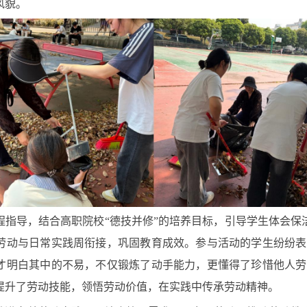
风貌。
程指导，结合高职院校“德技并修”的培养目标，引导学生体会保
劳动与日常实践周衔接，巩固教育成效。参与活动的学生纷纷表
才明白其中的不易，不仅锻炼了动手能力，更懂得了珍惜他人劳
提升了劳动技能，领悟劳动价值，在实践中传承劳动精神。