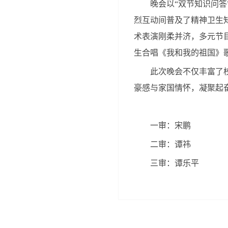
晚会以“双节知识问
烈互动间普及了精神卫生
术表演刚柔并济，多元节
生合唱《我和我的祖国》
此次晚会不仅丰富了
豪感与家国情怀，凝聚起
一审：宋鹏
二审：谭祎
三审：谭乐平