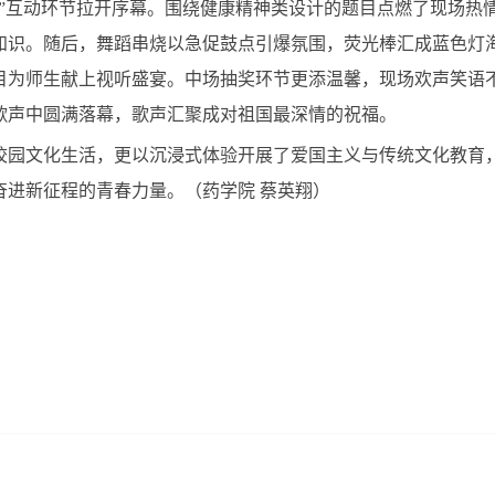
答”互动环节拉开序幕。围绕健康精神类设计的题目点燃了现场热
知识。随后，舞蹈串烧以急促鼓点引爆氛围，荧光棒汇成蓝色灯
目为师生献上视听盛宴。中场抽奖环节更添温馨，现场欢声笑语
歌声中圆满落幕，歌声汇聚成对祖国最深情的祝福。
校园文化生活，更以沉浸式体验开展了爱国主义与传统文化教育
奋进新征程的青春力量。（药学院 蔡英翔）