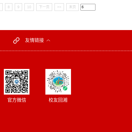
8
9
10
下一页
>>
末页
友情链接
官方微信
校友回湘