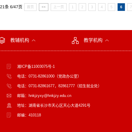
921条 6/47页
首页
<<
上一页
1
2
3
4
5
6
7
教辅机构
教学机构
湘ICP备11003075号-1
电话：0731-82861000（党政办公室）
电话：0731-82861677，82861777（招生就业处）
邮箱：hnkjzyxy@hnkjzy.edu.cn
地址：湖南省长沙市天心区天心大道4291号
邮编：410118